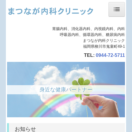
ホーム
胃腸内科、消化器内科、内視鏡内科、内科
呼吸器内科、循環器内科、糖尿病内科
当院について
まつなが内科クリニック
福岡県柳川市鬼童町49-1
診療案内
TEL:
0944-72-5711
施設・設備
地図、交通案内
個人情報保護方針
身近な健康パートナー
お知らせ